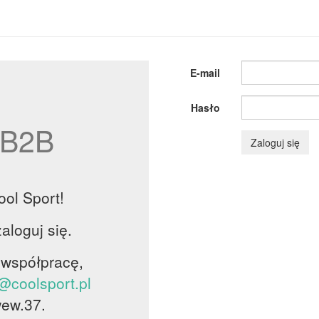
E-mail
Hasło
B2B
Zaloguj się
ol Sport!
aloguj się.
 współpracę,
@coolsport.pl
wew.37.